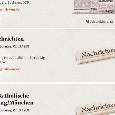
pzig, Sachsen, DDR
iginalexemplar!
chrichten
 Sonntag, 02.03.1958
ng im südöstlichen Schleswig-
blik
iginalexemplar!
atholische
tung/München
 Sonntag, 02.03.1958