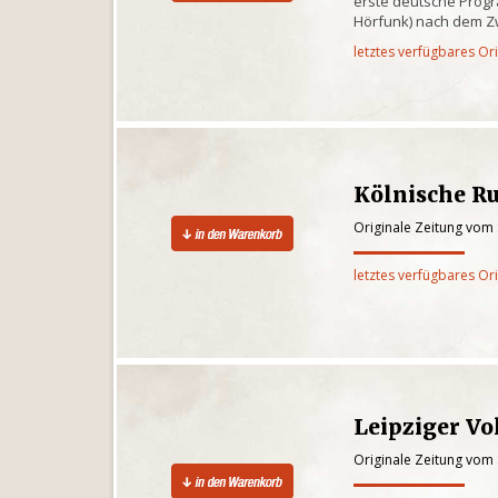
erste deutsche Progr
Hörfunk) nach dem Z
letztes verfügbares Or
Kölnische R
Originale Zeitung vom
letztes verfügbares Or
Leipziger Vo
Originale Zeitung vom