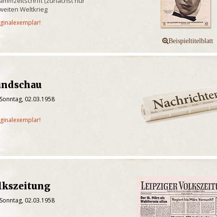
ammzeitschrift (zunächst nur
weiten Weltkrieg
iginalexemplar!
undschau
 Sonntag, 02.03.1958
iginalexemplar!
lkszeitung
 Sonntag, 02.03.1958