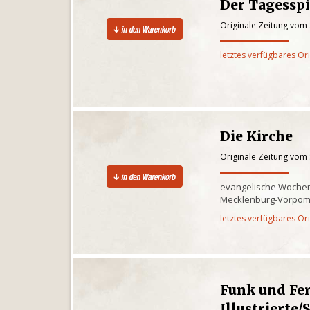
Der Tagesspi
Originale Zeitung vom
letztes verfügbares Or
Die Kirche
Originale Zeitung vom
evangelische Wochenz
Mecklenburg-Vorpo
letztes verfügbares Or
Funk und Fe
Illustrierte/