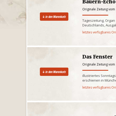
Bauern-Echo
Originale Zeitung vom
Tageszeitung, Organ
Deutschlands, Ausgab
letztes verfügbares Or
Das Fenster
Originale Zeitung vom
illustriertes Sonntag
erschienen in Münch
letztes verfügbares Or