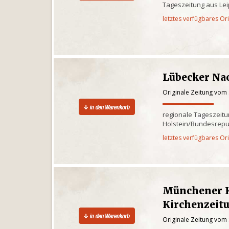
Tageszeitung aus Lei
letztes verfügbares Or
Lübecker Na
Originale Zeitung vom
regionale Tageszeitu
Holstein/Bundesrepu
letztes verfügbares Or
Münchener K
Kirchenzei
Originale Zeitung vom