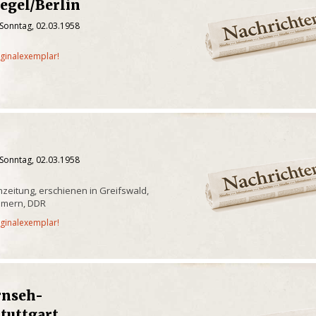
egel/Berlin
 Sonntag, 02.03.1958
iginalexemplar!
 Sonntag, 02.03.1958
eitung, erschienen in Greifswald,
mmern, DDR
iginalexemplar!
rnseh-
Stuttgart