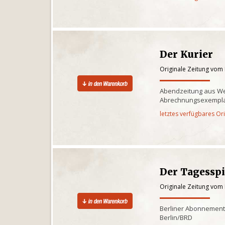
Der Kurier
Originale Zeitung vom 
Abendzeitung aus Wes
Abrechnungsexemplar,
letztes verfügbares Or
Der Tagessp
Originale Zeitung vom 
Berliner Abonnementz
Berlin/BRD