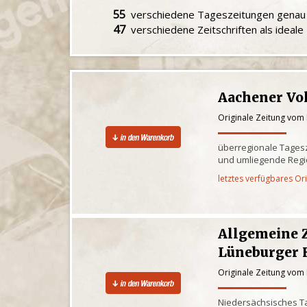
55
verschiedene Tageszeitungen gena
47
verschiedene Zeitschriften als ideal
Aachener Vo
Originale Zeitung vom 
überregionale Tagesz
und umliegende Reg
letztes verfügbares Or
Allgemeine 
Lüneburger 
Originale Zeitung vom 
Niedersächsisches Ta