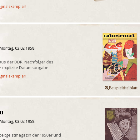
iginalexemplar!
l
 Montag, 03.02.1958
t aus der DDR, Nachfolger des
e explizite Datumsangabe
iginalexemplar!
au
 Montag, 03.02.1958
Zeitgeistmagazin der 1950er und