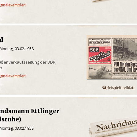
iginalexemplar!
nd
 Montag, 03.02.1958
raßenverkaufszeitung der DDR,
in
iginalexemplar!
andsmann Ettlinger
lsruhe)
 Montag, 03.02.1958