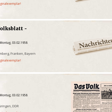
iginalexemplar!
olksblatt -
d
 Montag, 03.02.1958
mberg, Franken, Bayern
iginalexemplar!
 Montag, 03.02.1958
üringen, DDR