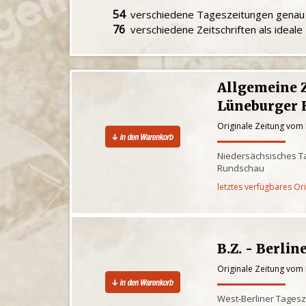
54
verschiedene Tageszeitungen gena
76
verschiedene Zeitschriften als ideal
Allgemeine 
Lüneburger 
Originale Zeitung vom
Niedersächsisches Ta
Rundschau
letztes verfügbares Or
B.Z. - Berlin
Originale Zeitung vom
West-Berliner Tagesz