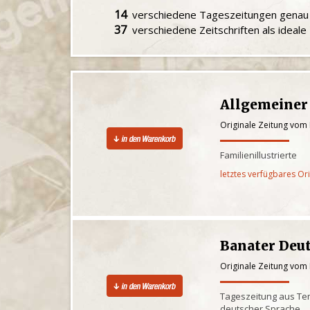
14
verschiedene Tageszeitungen gena
37
verschiedene Zeitschriften als ideal
Allgemeiner
Originale Zeitung vom
Familienillustrierte
letztes verfügbares Or
Banater Deu
Originale Zeitung vom
Tageszeitung aus Te
deutscher Sprache