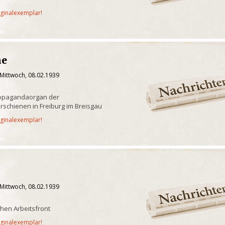
iginalexemplar!
ne
 Mittwoch, 08.02.1939
ropagandaorgan der
erschienen in Freiburg im Breisgau
iginalexemplar!
 Mittwoch, 08.02.1939
chen Arbeitsfront
iginalexemplar!