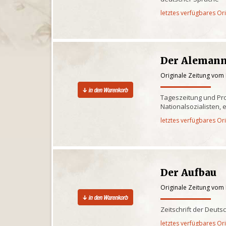
letztes verfügbares Or
Der Aleman
Originale Zeitung vom
Tageszeitung und P
Nationalsozialisten, 
letztes verfügbares Or
Der Aufbau
Originale Zeitung vom
Zeitschrift der Deuts
letztes verfügbares Or