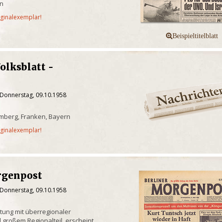
in
iginalexemplar!
olksblatt -
d
 Donnerstag, 09.10.1958
mberg, Franken, Bayern
iginalexemplar!
rgenpost
 Donnerstag, 09.10.1958
itung mit überregionaler
 großem Regionalteil, erscheint