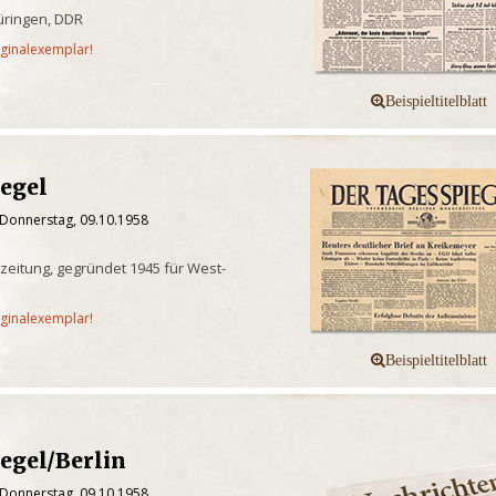
üringen, DDR
iginalexemplar!
iegel
 Donnerstag, 09.10.1958
eitung, gegründet 1945 für West-
iginalexemplar!
egel/Berlin
 Donnerstag, 09.10.1958