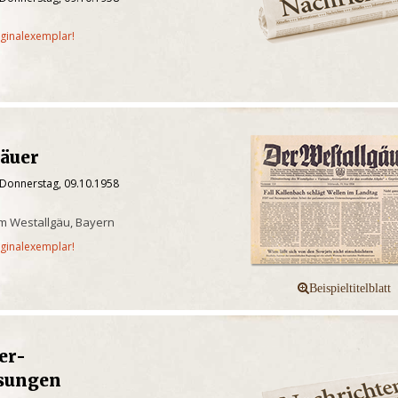
iginalexemplar!
gäuer
 Donnerstag, 09.10.1958
m Westallgäu, Bayern
iginalexemplar!
er-
sungen