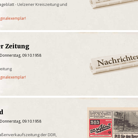
geblatt - Uelzener Kreiszeitung und
iginalexemplar!
er Zeitung
 Donnerstag, 09.10.1958
eitung
iginalexemplar!
nd
 Donnerstag, 09.10.1958
raßenverkaufszeitung der DDR,