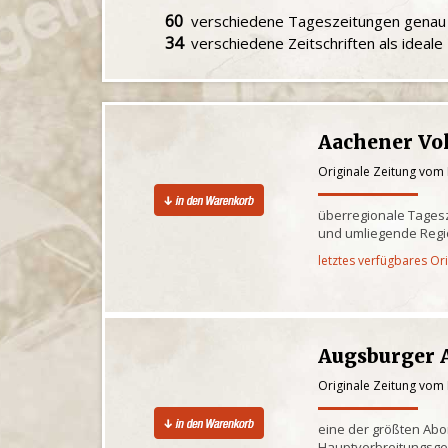
60
verschiedene Tageszeitungen gena
34
verschiedene Zeitschriften als ideal
Aachener Vo
Originale Zeitung vom
überregionale Tagesz
und umliegende Reg
letztes verfügbares Or
Augsburger 
Originale Zeitung vom
eine der größten Ab
Hauptverbreitungsge