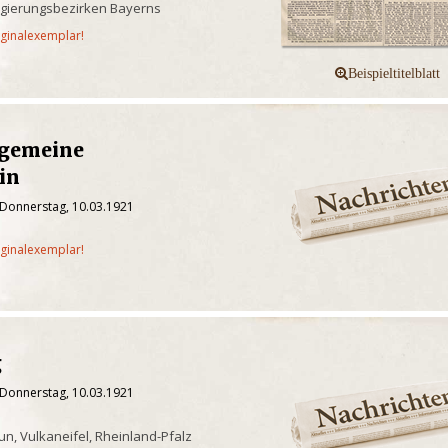
egierungsbezirken Bayerns
iginalexemplar!
lgemeine
in
 Donnerstag, 10.03.1921
iginalexemplar!
g
 Donnerstag, 10.03.1921
n, Vulkaneifel, Rheinland-Pfalz