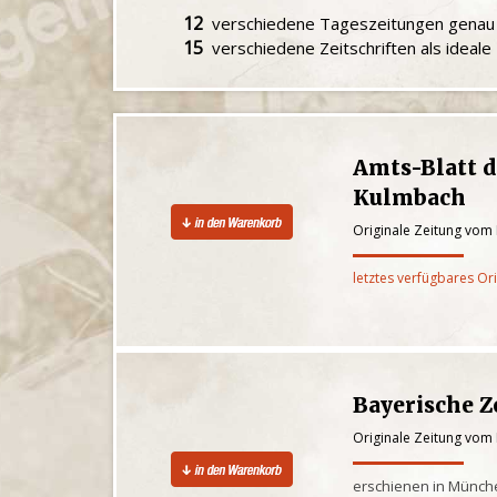
12
verschiedene Tageszeitungen gena
15
verschiedene Zeitschriften als ideal
Amts-Blatt 
Kulmbach
Originale Zeitung vom
letztes verfügbares Or
Bayerische Z
Originale Zeitung vom
erschienen in Münche