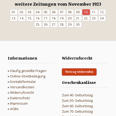
weitere Zeitungen vom November 1923
01.
02.
03.
04.
05.
06.
07.
08.
09.
10.
11.
12.
13.
14.
15.
16.
17.
18.
19.
20.
21.
22.
23.
24.
25.
26.
27.
28.
29.
30.
Informationen
Widerrufsrecht
»
Häufig gestellte Fragen
Vertrag widerrufen
»
Online-Streitbeilegung
»
Kontaktformular
Geschenkanlässe
»
Versandkosten
»
Widerrufsrecht
Zum 40. Geburtstag
»
Datenschutz
Zum 50. Geburtstag
»
Impressum
Zum 60. Geburtstag
»
AGBs
Zum 70. Geburtstag