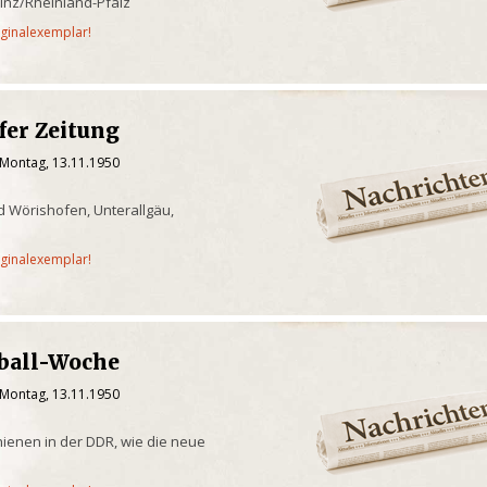
inz/Rheinland-Pfalz
iginalexemplar!
fer Zeitung
 Montag, 13.11.1950
 Wörishofen, Unterallgäu,
iginalexemplar!
ßball-Woche
 Montag, 13.11.1950
chienen in der DDR, wie die neue