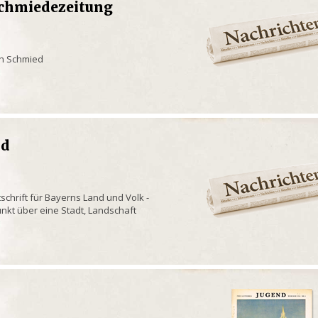
Schmiedezeitung
en Schmied
nd
tschrift für Bayerns Land und Volk -
kt über eine Stadt, Landschaft
g