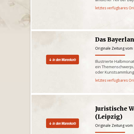
letztes verfügbares Or
Das Bayerla
Originale Zeitung vom
Illustrierte Halbmona
ein Themenschwerpun
oder Kunstsammlun
letztes verfügbares Or
Juristische 
(Leipzig)
Originale Zeitung vom