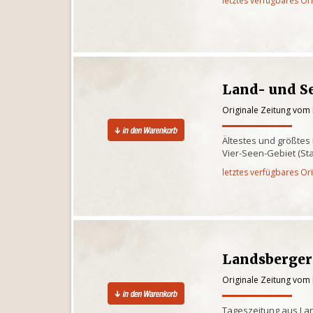
letztes verfügbares Or
Land- und S
Originale Zeitung vom
Ältestes und größtes
Vier-Seen-Gebiet (S
letztes verfügbares Or
Landsberger
Originale Zeitung vom
Tageszeitung aus La