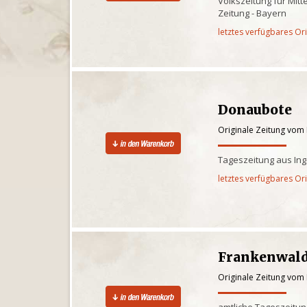
Volkszeitung für Mit
Zeitung - Bayern
letztes verfügbares Or
Donaubote
Originale Zeitung vom
Tageszeitung aus Ing
letztes verfügbares Or
Frankenwald
Originale Zeitung vom
amtliche Tageszeitu