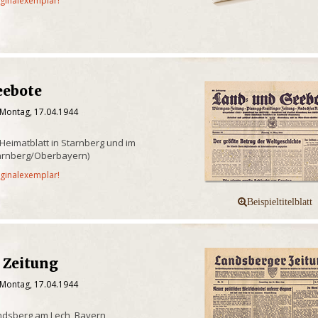
iginalexemplar!
eebote
 Montag, 17.04.1944
 Heimatblatt in Starnberg und im
tarnberg/Oberbayern)
iginalexemplar!
 Zeitung
 Montag, 17.04.1944
ndsberg am Lech, Bayern