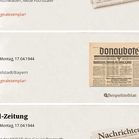
telschwaben, Neue Fuchstaler
iginalexemplar!
 Montag, 17.04.1944
olstadt/Bayern
iginalexemplar!
-Zeitung
 Montag, 17.04.1944
ng der NSDAP des Gaues Bayreuth