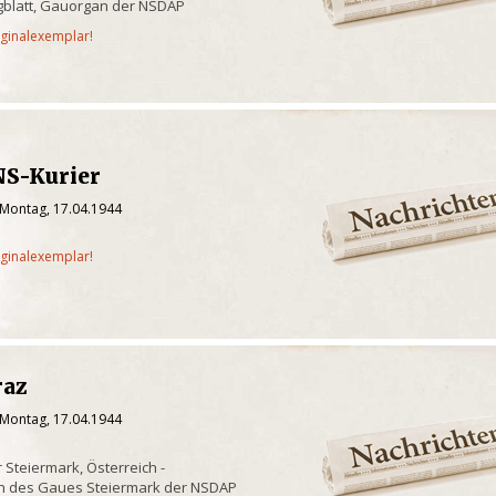
gblatt, Gauorgan der NSDAP
iginalexemplar!
NS-Kurier
 Montag, 17.04.1944
iginalexemplar!
raz
 Montag, 17.04.1944
 Steiermark, Österreich -
an des Gaues Steiermark der NSDAP