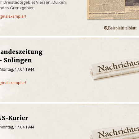
 Dreistädtegebiet Viersen, Dülken,
endes Grenzgebiet
iginalexemplar!
Landeszeitung
- Solingen
 Montag, 17.04.1944
iginalexemplar!
NS-Kurier
 Montag, 17.04.1944