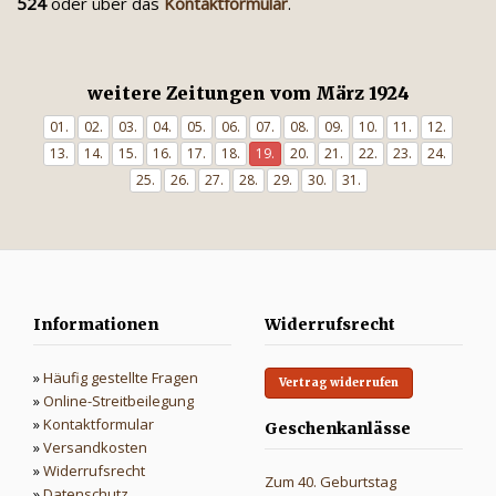
524
oder über das
Kontaktformular
.
weitere Zeitungen vom März 1924
01.
02.
03.
04.
05.
06.
07.
08.
09.
10.
11.
12.
13.
14.
15.
16.
17.
18.
19.
20.
21.
22.
23.
24.
25.
26.
27.
28.
29.
30.
31.
Informationen
Widerrufsrecht
»
Häufig gestellte Fragen
Vertrag widerrufen
»
Online-Streitbeilegung
»
Kontaktformular
Geschenkanlässe
»
Versandkosten
»
Widerrufsrecht
Zum 40. Geburtstag
»
Datenschutz