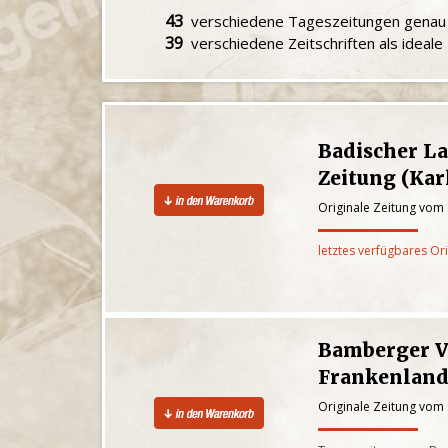
43
verschiedene Tageszeitungen gena
39
verschiedene Zeitschriften als ideal
Badischer L
Zeitung (Kar
Originale Zeitung vom
letztes verfügbares Or
Bamberger V
Frankenlan
Originale Zeitung vom