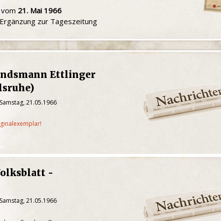
u vom
21. Mai 1966
e Ergänzung zur Tageszeitung
andsmann Ettlinger
lsruhe)
 Samstag, 21.05.1966
iginalexemplar!
olksblatt -
d
 Samstag, 21.05.1966