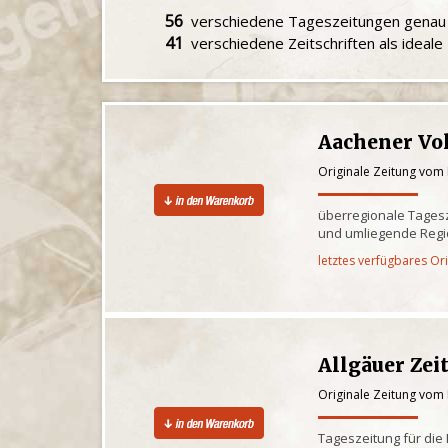
56
verschiedene Tageszeitungen gena
41
verschiedene Zeitschriften als ideal
Aachener Vo
Originale Zeitung vom 
überregionale Tagesz
und umliegende Reg
letztes verfügbares Or
Allgäuer Zei
Originale Zeitung vom 
Tageszeitung für die