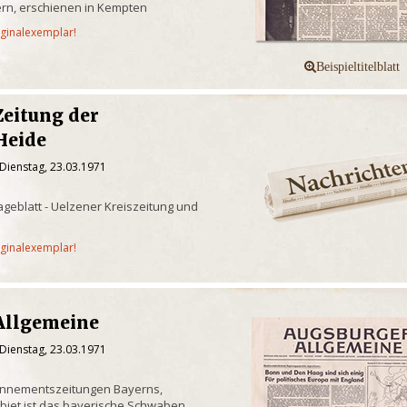
rn, erschienen in Kempten
iginalexemplar!
Zeitung der
Heide
Dienstag, 23.03.1971
geblatt - Uelzener Kreiszeitung und
iginalexemplar!
Allgemeine
Dienstag, 23.03.1971
onnementszeitungen Bayerns,
biet ist das bayerische Schwaben