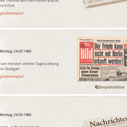
 der Demokratischen Bauernpartei
e Erfurt
iginalexemplar!
 Montag, 24.03.1986
 am meisten zitierte Tageszeitung
e Stuttgart
iginalexemplar!
u
 Montag, 24.03.1986
ende, auflagenstärkste