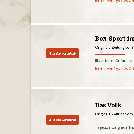
letztes verfügbares Or
Box-Sport im
Originale Zeitung vom
Illustrierte für Amat
letztes verfügbares Or
Das Volk
Originale Zeitung vom
Tageszeitung aus Th