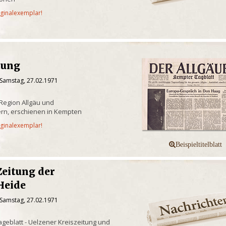
iginalexemplar!
tung
 Samstag, 27.02.1971
 Region Allgäu und
rn, erschienen in Kempten
iginalexemplar!
Zeitung der
Heide
 Samstag, 27.02.1971
geblatt - Uelzener Kreiszeitung und