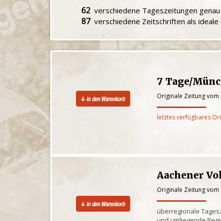
62
verschiedene Tageszeitungen gena
87
verschiedene Zeitschriften als ideal
7 Tage/Mün
Originale Zeitung vom
letztes verfügbares Or
Aachener Vo
Originale Zeitung vom
überregionale Tagesz
und umliegende Reg