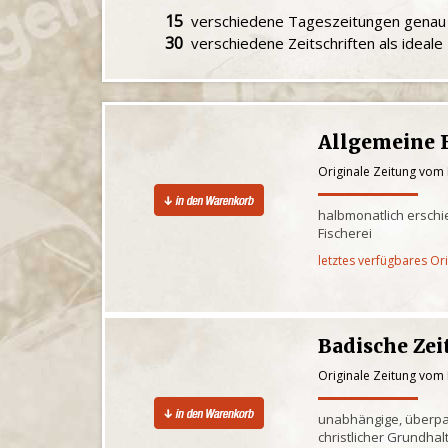
15
verschiedene Tageszeitungen gena
30
verschiedene Zeitschriften als ideal
Allgemeine F
Originale Zeitung vom
halbmonatlich ersch
Fischerei
letztes verfügbares Or
Badische Ze
Originale Zeitung vom
unabhängige, überpar
christlicher Grundhal