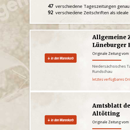
47
verschiedene Tageszeitungen gena
92
verschiedene Zeitschriften als ideal
Allgemeine 
Lüneburger 
Originale Zeitung vom 
Niedersächsisches Ta
Rundschau
letztes verfügbares Or
Amtsblatt d
Altötting
Originale Zeitung vom 