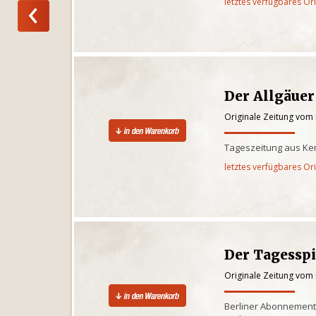
letztes verfügbares Or
Der Allgäuer
Originale Zeitung vom 
Tageszeitung aus Kem
letztes verfügbares Or
Der Tagessp
Originale Zeitung vom 
Berliner Abonnementz