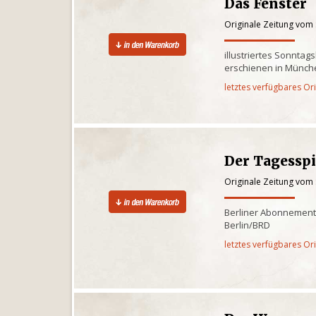
Das Fenster
Originale Zeitung vom
illustriertes Sonntag
erschienen in Münch
letztes verfügbares Or
Der Tagessp
Originale Zeitung vom
Berliner Abonnementz
Berlin/BRD
letztes verfügbares Or