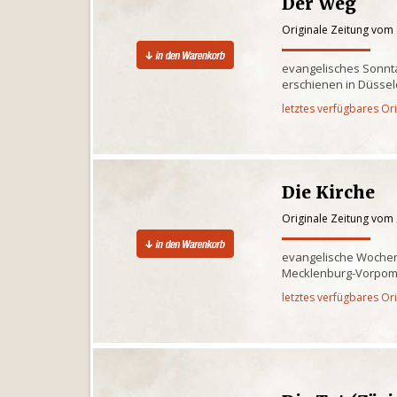
Der Weg
Originale Zeitung vom
evangelisches Sonnta
erschienen in Düssel
letztes verfügbares Or
Die Kirche
Originale Zeitung vom
evangelische Wochenz
Mecklenburg-Vorpo
letztes verfügbares Or