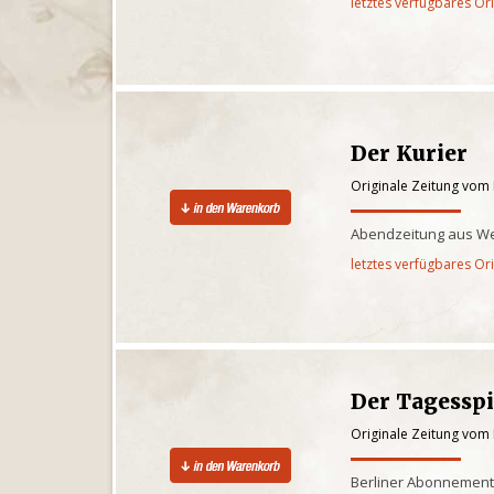
letztes verfügbares Or
Der Kurier
Originale Zeitung vom
Abendzeitung aus We
letztes verfügbares Or
Der Tagessp
Originale Zeitung vom
Berliner Abonnementz