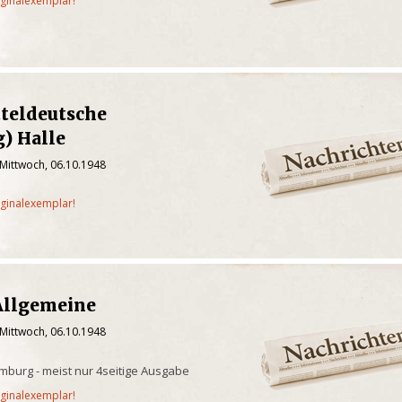
iginalexemplar!
tteldeutsche
) Halle
 Mittwoch, 06.10.1948
iginalexemplar!
Allgemeine
 Mittwoch, 06.10.1948
burg - meist nur 4seitige Ausgabe
iginalexemplar!