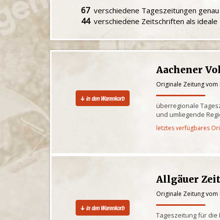
67
verschiedene Tageszeitungen gena
44
verschiedene Zeitschriften als ideal
Aachener Vo
Originale Zeitung vom 
überregionale Tagesz
und umliegende Reg
letztes verfügbares Or
Allgäuer Zei
Originale Zeitung vom 
Tageszeitung für die