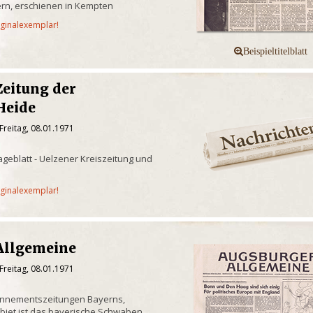
rn, erschienen in Kempten
iginalexemplar!
Zeitung der
Heide
Freitag, 08.01.1971
geblatt - Uelzener Kreiszeitung und
iginalexemplar!
Allgemeine
Freitag, 08.01.1971
onnementszeitungen Bayerns,
biet ist das bayerische Schwaben