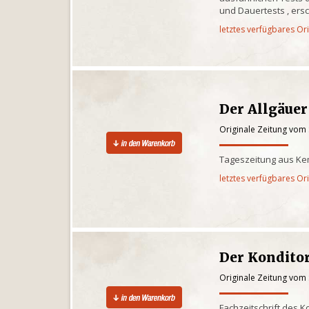
und Dauertests , ersc
letztes verfügbares Or
Der Allgäuer
Originale Zeitung vom
Tageszeitung aus Kem
letztes verfügbares Or
Der Kondito
Originale Zeitung vom
Fachzeitschrift des 