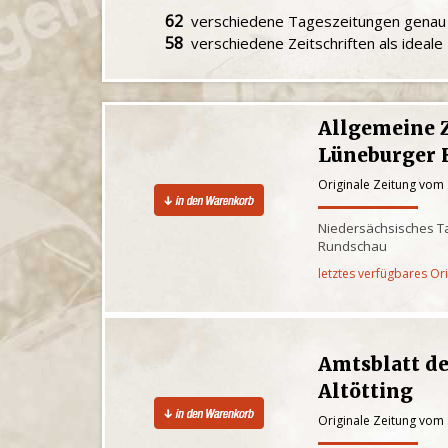
62
verschiedene Tageszeitungen gena
58
verschiedene Zeitschriften als ideal
Allgemeine 
Lüneburger 
Originale Zeitung vom
Niedersächsisches Ta
Rundschau
letztes verfügbares Or
Amtsblatt d
Altötting
Originale Zeitung vom