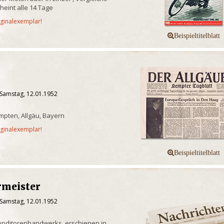
heint alle 14 Tage
iginalexemplar!
 Samstag, 12.01.1952
pten, Allgäu, Bayern
iginalexemplar!
rmeister
 Samstag, 12.01.1952
Konditorenhandwerks, erschienen in