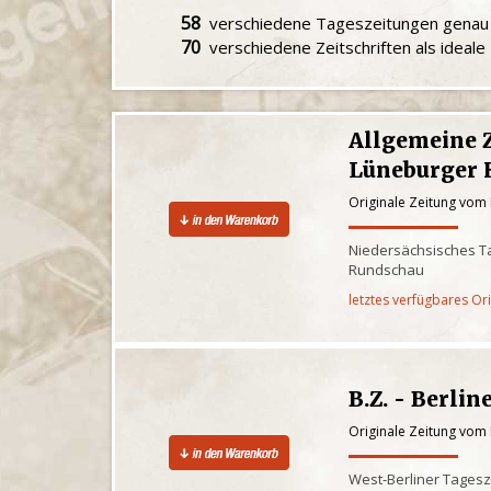
58
verschiedene Tageszeitungen gena
70
verschiedene Zeitschriften als ideal
Allgemeine 
Lüneburger 
Originale Zeitung vom 
Niedersächsisches Ta
Rundschau
letztes verfügbares Or
B.Z. - Berlin
Originale Zeitung vom 
West-Berliner Tagesz