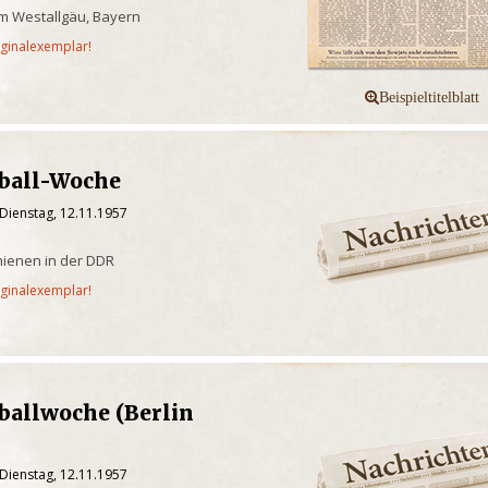
m Westallgäu, Bayern
iginalexemplar!
ßball-Woche
Dienstag, 12.11.1957
chienen in der DDR
iginalexemplar!
ballwoche (Berlin
Dienstag, 12.11.1957