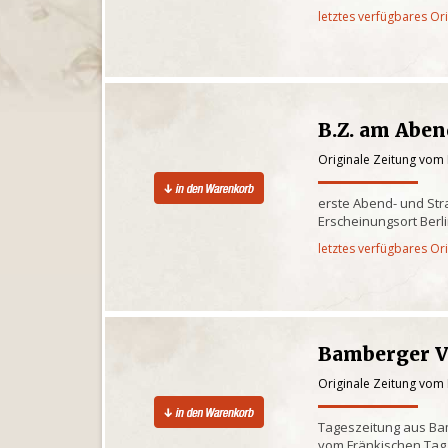
letztes verfügbares Or
B.Z. am Abe
Originale Zeitung vom 
erste Abend- und St
Erscheinungsort Berl
letztes verfügbares Or
Bamberger V
Originale Zeitung vom 
Tageszeitung aus Bam
vom Fränkischen Tag