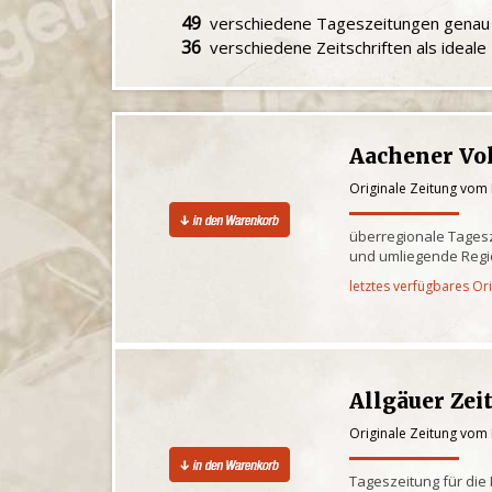
49
verschiedene Tageszeitungen gena
36
verschiedene Zeitschriften als ideal
Aachener Vo
Originale Zeitung vom
überregionale Tagesz
und umliegende Reg
letztes verfügbares Or
Allgäuer Zei
Originale Zeitung vom
Tageszeitung für die