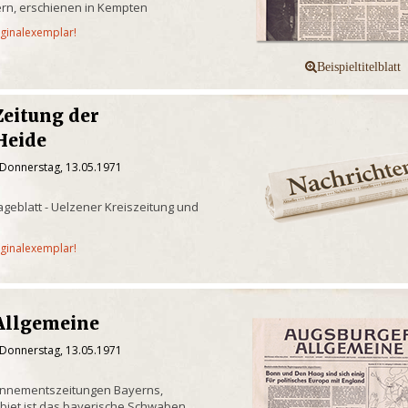
rn, erschienen in Kempten
iginalexemplar!
Zeitung der
Heide
 Donnerstag, 13.05.1971
geblatt - Uelzener Kreiszeitung und
iginalexemplar!
Allgemeine
 Donnerstag, 13.05.1971
onnementszeitungen Bayerns,
biet ist das bayerische Schwaben