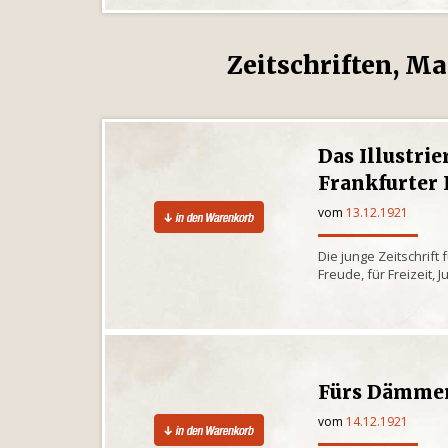
Zeitschriften, Ma
Das Illustrie
Frankfurter I
vom
13.12.1921
Die junge Zeitschrift
Freude, für Freizeit
Fürs Dämme
vom
14.12.1921