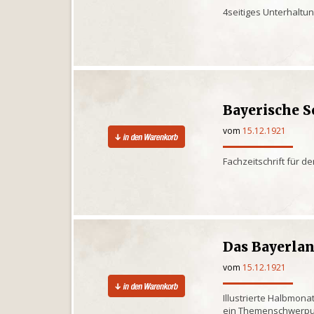
4seitiges Unterhaltu
Bayerische 
vom
15.12.1921
Fachzeitschrift für d
Das Bayerla
vom
15.12.1921
Illustrierte Halbmona
ein Themenschwerpun