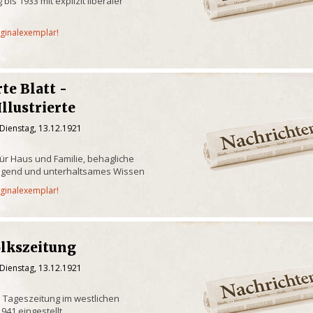
bis 1933 mit explizit liberaler
iginalexemplar!
rte Blatt -
llustrierte
Dienstag, 13.12.1921
 für Haus und Familie, behagliche
, Jugend und unterhaltsames Wissen
iginalexemplar!
olkszeitung
Dienstag, 13.12.1921
 Tageszeitung im westlichen
941 eingestellt