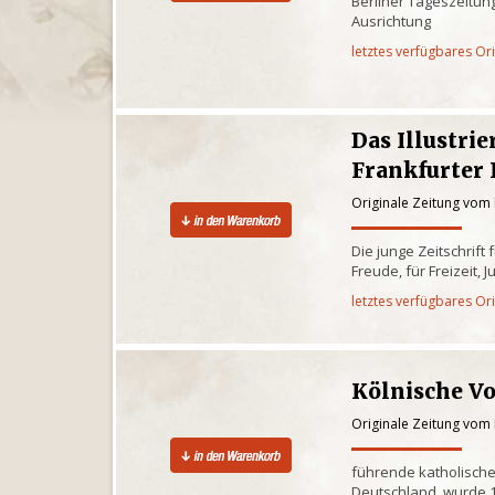
Berliner Tageszeitung 
Ausrichtung
letztes verfügbares Or
Das Illustrie
Frankfurter I
Originale Zeitung vom 
Die junge Zeitschrift
Freude, für Freizeit
letztes verfügbares Or
Kölnische V
Originale Zeitung vom 
führende katholische
Deutschland, wurde 1