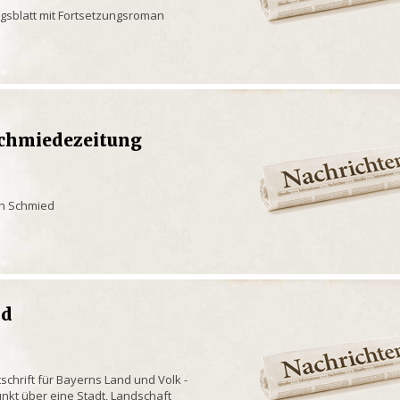
ngsblatt mit Fortsetzungsroman
Schmiedezeitung
en Schmied
nd
tschrift für Bayerns Land und Volk -
kt über eine Stadt, Landschaft