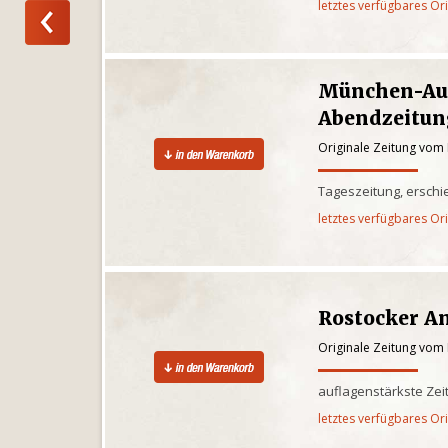
letztes verfügbares Or
München-Au
Abendzeitun
Originale Zeitung vom
Tageszeitung, ersch
letztes verfügbares Or
Rostocker A
Originale Zeitung vom
auflagenstärkste Ze
letztes verfügbares Or