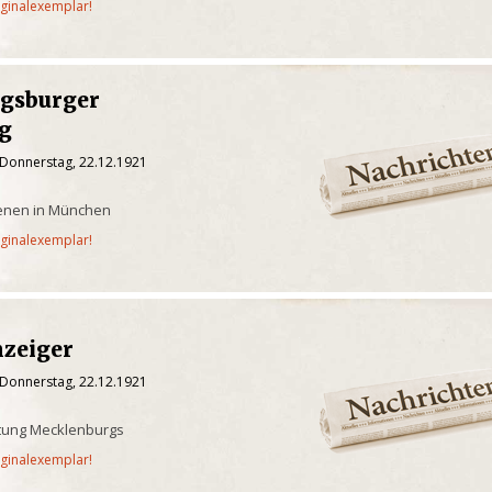
iginalexemplar!
gsburger
g
 Donnerstag, 22.12.1921
ienen in München
iginalexemplar!
nzeiger
 Donnerstag, 22.12.1921
itung Mecklenburgs
iginalexemplar!