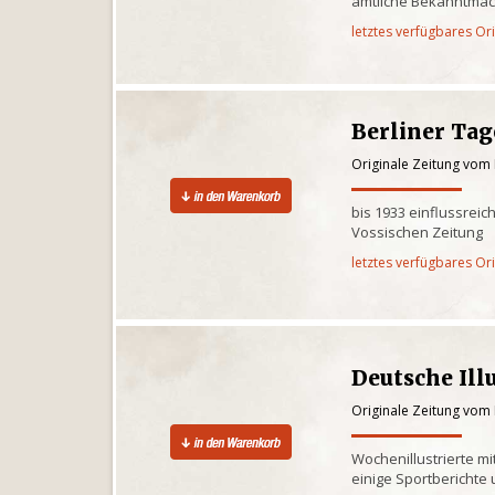
amtliche Bekanntma
letztes verfügbares Or
Berliner Tag
Originale Zeitung vom 
bis 1933 einflussrei
Vossischen Zeitung
letztes verfügbares Or
Deutsche Ill
Originale Zeitung vom 
Wochenillustrierte m
einige Sportberichte