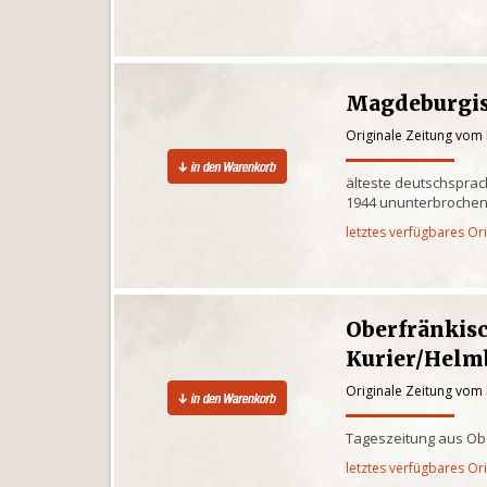
Magdeburgis
Originale Zeitung vom 
älteste deutschsprac
1944 ununterbrochen
letztes verfügbares Or
Oberfränkis
Kurier/Helm
Originale Zeitung vom 
Tageszeitung aus Ob
letztes verfügbares Or