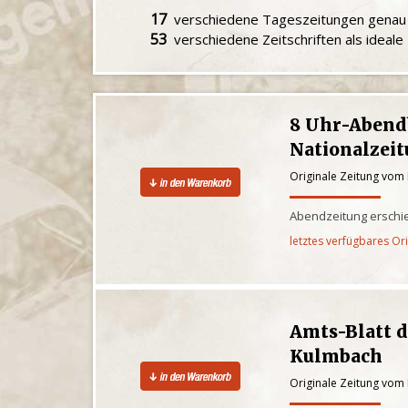
17
verschiedene Tageszeitungen gena
53
verschiedene Zeitschriften als ideal
8 Uhr-Abendb
Nationalzei
Originale Zeitung vom 
Abendzeitung erschie
letztes verfügbares Or
Amts-Blatt 
Kulmbach
Originale Zeitung vom 