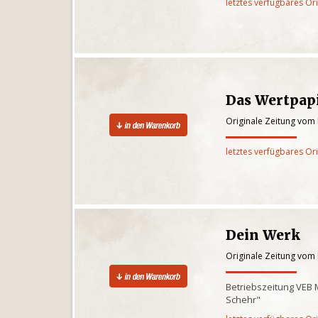
letztes verfügbares Or
Das Wertpapi
Originale Zeitung vom
letztes verfügbares Or
Dein Werk
Originale Zeitung vom
Betriebszeitung VEB 
Schehr"