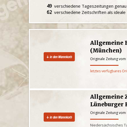
49
verschiedene Tageszeitungen gena
62
verschiedene Zeitschriften als ideal
Allgemeine F
(München)
Originale Zeitung vom
letztes verfügbares Or
Allgemeine 
Lüneburger 
Originale Zeitung vom
Niedersächsisches Ta