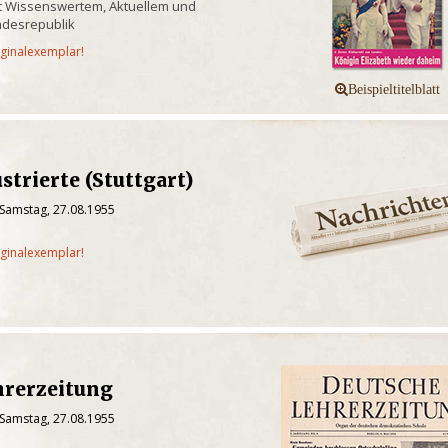
it Wissenswertem, Aktuellem und
ndesrepublik
iginalexemplar!
strierte (Stuttgart)
 Samstag, 27.08.1955
iginalexemplar!
hrerzeitung
 Samstag, 27.08.1955