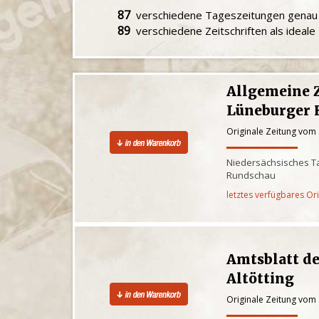
87
verschiedene Tageszeitungen gena
89
verschiedene Zeitschriften als ideal
Allgemeine 
Lüneburger 
Originale Zeitung vom
Niedersächsisches Ta
Rundschau
letztes verfügbares Or
Amtsblatt d
Altötting
Originale Zeitung vom