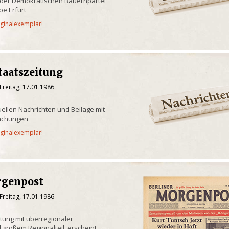
 der Demokratischen Bauernpartei
e Erfurt
iginalexemplar!
taatszeitung
Freitag, 17.01.1986
uellen Nachrichten und Beilage mit
achungen
iginalexemplar!
rgenpost
Freitag, 17.01.1986
itung mit überregionaler
 großem Regionalteil, erscheint