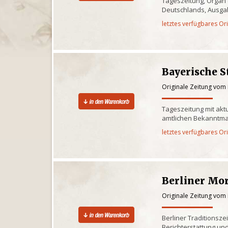
Tageszeitung, Organ
Deutschlands, Ausgab
letztes verfügbares Or
Bayerische S
Originale Zeitung vom 
Tageszeitung mit akt
amtlichen Bekanntm
letztes verfügbares Or
Berliner Mo
Originale Zeitung vom 
Berliner Traditionsze
Berichterstattung und