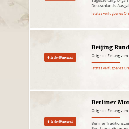
Tageszeitung, Organ
Deutschlands, Ausgab
letztes verfügbares Or
Beijing Run
Originale Zeitung vom 
letztes verfügbares Or
Berliner Mo
Originale Zeitung vom 
Berliner Traditionsze
Berichterstattung und