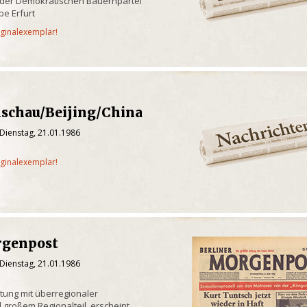
 der Demokratischen Bauernpartei
e Erfurt
iginalexemplar!
dschau/Beijing/China
Dienstag, 21.01.1986
iginalexemplar!
rgenpost
Dienstag, 21.01.1986
itung mit überregionaler
 großem Regionalteil, erscheint