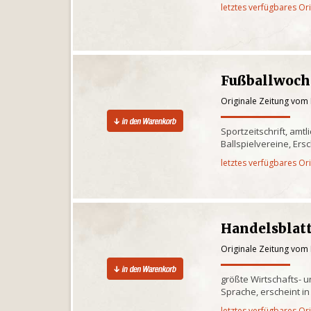
letztes verfügbares Or
Fußballwoch
Originale Zeitung vom
Sportzeitschrift, am
Ballspielvereine, Ers
letztes verfügbares Or
Handelsblat
Originale Zeitung vom
größte Wirtschafts- 
Sprache, erscheint i
letztes verfügbares Or