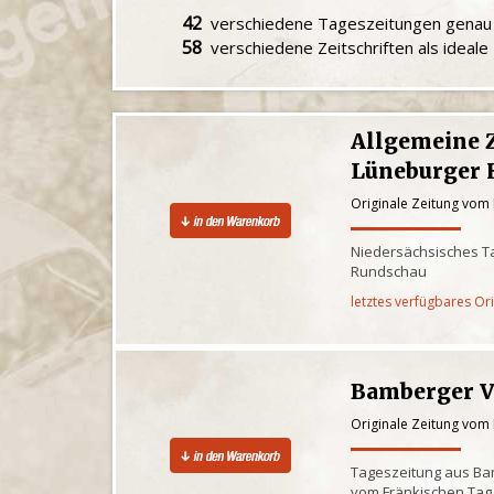
42
verschiedene Tageszeitungen gena
58
verschiedene Zeitschriften als ideal
Allgemeine 
Lüneburger 
Originale Zeitung vom
Niedersächsisches Ta
Rundschau
letztes verfügbares Or
Bamberger V
Originale Zeitung vom
Tageszeitung aus Bam
vom Fränkischen Tag