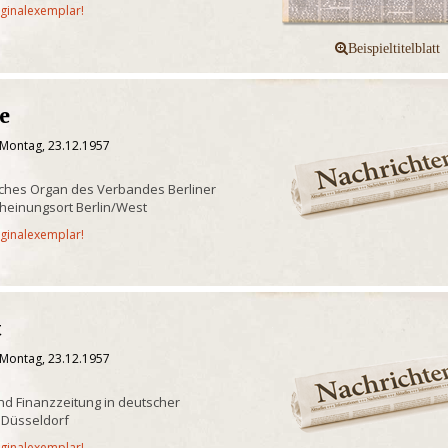
iginalexemplar!
e
 Montag, 23.12.1957
tliches Organ des Verbandes Berliner
cheinungsort Berlin/West
iginalexemplar!
t
 Montag, 23.12.1957
und Finanzzeitung in deutscher
n Düsseldorf
iginalexemplar!