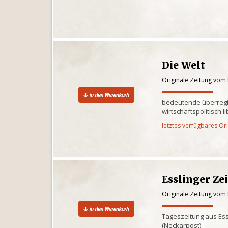
Die Welt
Originale Zeitung vom
bedeutende überregi
wirtschaftspolitisch l
letztes verfügbares Or
Esslinger Ze
Originale Zeitung vom
Tageszeitung aus Es
(Neckarpost)