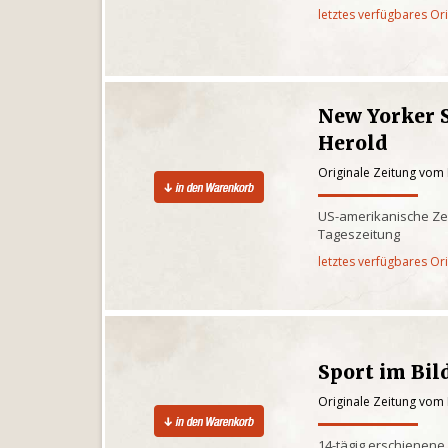
letztes verfügbares Or
New Yorker 
Herold
Originale Zeitung vom 
US-amerikanische Zei
Tageszeitung
letztes verfügbares Or
Sport im Bil
Originale Zeitung vom 
14-tägig erschienene 