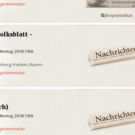
iginalexemplar!
olksblatt -
d
 Montag, 29.09.1958
mberg, Franken, Bayern
iginalexemplar!
ch)
 Montag, 29.09.1958
iginalexemplar!