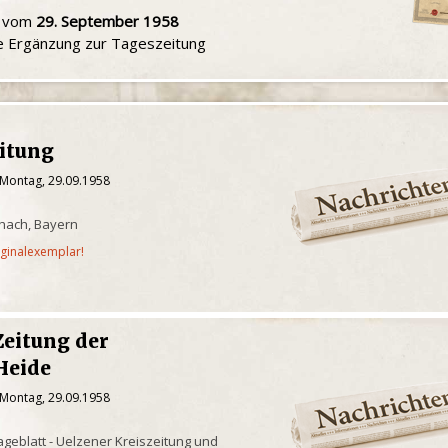
u vom
29. September 1958
le Ergänzung zur Tageszeitung
eitung
 Montag, 29.09.1958
chach, Bayern
iginalexemplar!
Zeitung der
Heide
 Montag, 29.09.1958
geblatt - Uelzener Kreiszeitung und