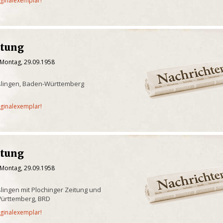
iginalexemplar!
itung
 Montag, 29.09.1958
slingen, Baden-Württemberg
iginalexemplar!
itung
 Montag, 29.09.1958
lingen mit Plochinger Zeitung und
ürttemberg, BRD
iginalexemplar!