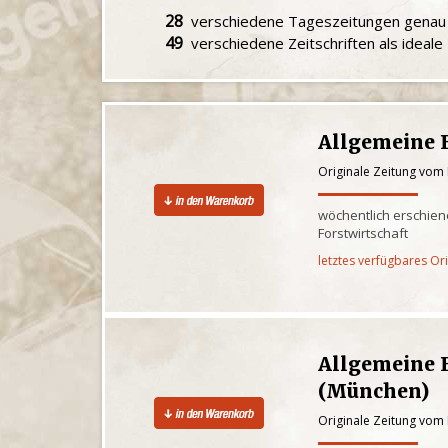
28
verschiedene Tageszeitungen gena
49
verschiedene Zeitschriften als ideal
Allgemeine F
Originale Zeitung vom
wöchentlich erschien
Forstwirtschaft
letztes verfügbares Or
Allgemeine F
(München)
Originale Zeitung vom