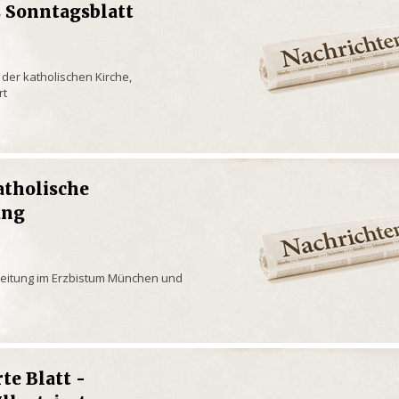
 Sonntagsblatt
 der katholischen Kirche,
rt
tholische
ung
eitung im Erzbistum München und
rte Blatt -