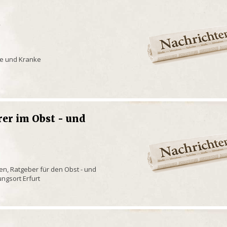
t
e und Kranke
rer im Obst - und
en, Ratgeber für den Obst - und
ngsort Erfurt