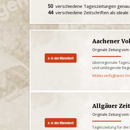
50
verschiedene Tageszeitungen gena
44
verschiedene Zeitschriften als ideal
Aachener Vo
Originale Zeitung vom
überregionale Tagesz
und umliegende Reg
letztes verfügbares Or
Allgäuer Zei
Originale Zeitung vom
Tageszeitung für die