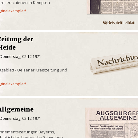
rn, erschienen in Kempten
iginalexemplar!
Zeitung der
Heide
 Donnerstag, 02.12.1971
geblatt - Uelzener Kreiszeitung und
iginalexemplar!
Allgemeine
 Donnerstag, 02.12.1971
onnementszeitungen Bayerns,
biet ist das bayerische Schwaben