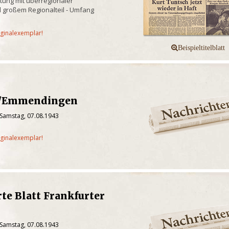
itung mit überregionaler
d großem Regionalteil - Umfang
iginalexemplar!
n/Emmendingen
 Samstag, 07.08.1943
iginalexemplar!
rte Blatt Frankfurter
 Samstag, 07.08.1943