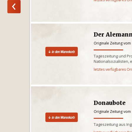
Der Aleman
Originale Zeitung vom
Tageszeitung und P
Nationalsozialisten, 
letztes verfügbares Or
Donaubote
Originale Zeitung vom
Tageszeitung aus Ing