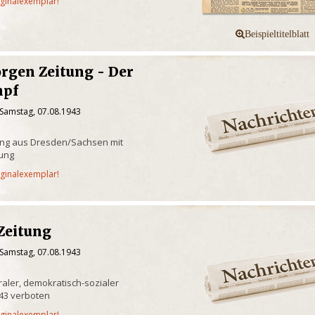
iginalexemplar!
rgen Zeitung - Der
mpf
 Samstag, 07.08.1943
itung aus Dresden/Sachsen mit
ung
iginalexemplar!
Zeitung
 Samstag, 07.08.1943
raler, demokratisch-sozialer
943 verboten
iginalexemplar!