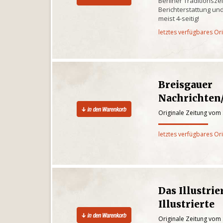
Berliner Traditionsze
Berichterstattung un
meist 4-seitig!
letztes verfügbares Or
Breisgauer
Nachrichte
Originale Zeitung vom
letztes verfügbares Or
Das Illustrie
Illustrierte
Originale Zeitung vom