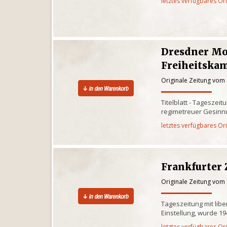
letztes verfügbares Or
Dresdner Mo
Freiheitska
Originale Zeitung vom
Titelblatt - Tagesze
regimetreuer Gesinn
letztes verfügbares Or
Frankfurter 
Originale Zeitung vom
Tageszeitung mit libe
Einstellung, wurde 1
letztes verfügbares Or