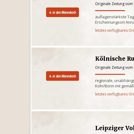
Originale Zeitung vom
auflagenstärkste Tag
Erscheinungsort Ann
letztes verfügbares Or
Kölnische R
Originale Zeitung vom
regionale, unabhäng
Köln/Bonn mit gemäßi
letztes verfügbares Or
Leipziger Vo