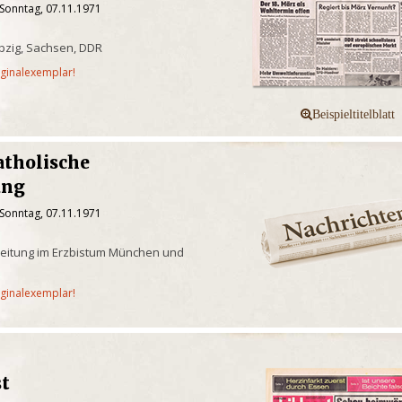
 Sonntag, 07.11.1971
pzig, Sachsen, DDR
iginalexemplar!
tholische
ung
 Sonntag, 07.11.1971
eitung im Erzbistum München und
iginalexemplar!
st