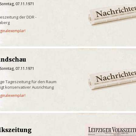
 Sonntag, 07.11.1971
eszeitung der DDR -
aberg
iginalexemplar!
undschau
 Sonntag, 07.11.1971
ige Tageszeitung für den Raum
gt konservativer Ausrichtung
iginalexemplar!
lkszeitung