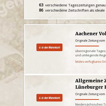
63
verschiedene Tageszeitungen gena
86
verschiedene Zeitschriften als ideal
Aachener Vo
Originale Zeitung vom
überregionale Tagesz
und umliegende Reg
letztes verfügbares Or
Allgemeine 
Lüneburger 
Originale Zeitung vom
Niedersächsisches Ta