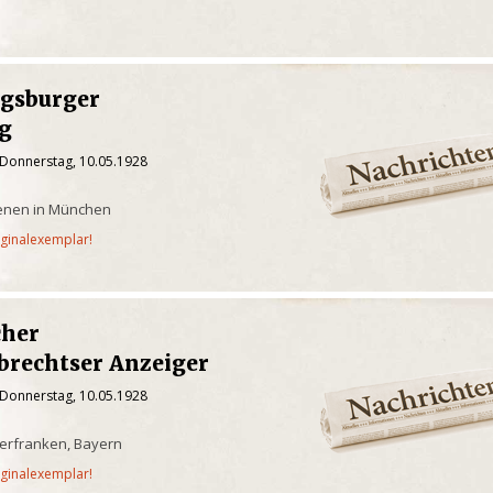
gsburger
g
 Donnerstag, 10.05.1928
ienen in München
iginalexemplar!
cher
brechtser Anzeiger
 Donnerstag, 10.05.1928
erfranken, Bayern
iginalexemplar!