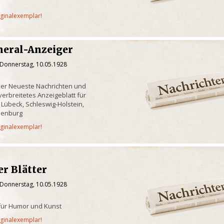
iginalexemplar!
neral-Anzeiger
 Donnerstag, 10.05.1928
ker Neueste Nachrichten und
erbreitetes Anzeigeblatt für
 Lübeck, Schleswig-Holstein,
lenburg
iginalexemplar!
r Blätter
 Donnerstag, 10.05.1928
t für Humor und Kunst
iginalexemplar!