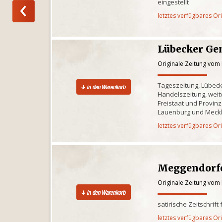
eingestellt
letztes verfügbares Or
Lübecker Ge
Originale Zeitung vom
Tageszeitung, Lübec
Handelszeitung, weitv
Freistaat und Provinz
Lauenburg und Meck
letztes verfügbares Or
Meggendorfe
Originale Zeitung vom
satirische Zeitschrif
letztes verfügbares Or