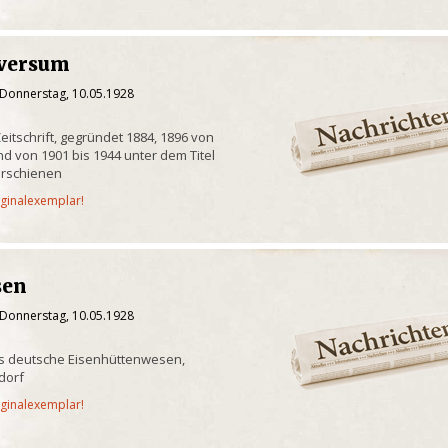
versum
 Donnerstag, 10.05.1928
Zeitschrift, gegründet 1884, 1896 von
d von 1901 bis 1944 unter dem Titel
erschienen
iginalexemplar!
sen
 Donnerstag, 10.05.1928
as deutsche Eisenhüttenwesen,
dorf
iginalexemplar!