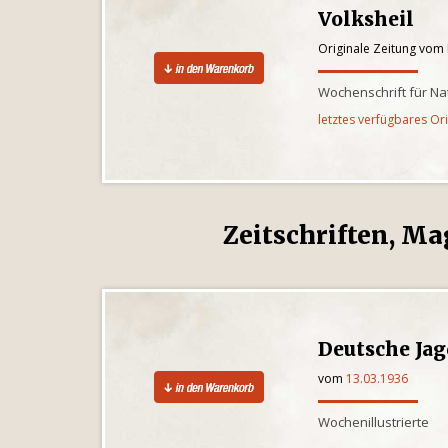
Volksheil
Originale Zeitung vom 
Wochenschrift für N
letztes verfügbares Or
Zeitschriften, Ma
Deutsche Ja
vom
13.03.1936
Wochenillustrierte