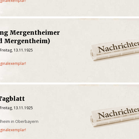
iginalexemplar!
ung Mergentheimer
ad Mergentheim)
Freitag, 13.11.1925
iginalexemplar!
Tagblatt
Freitag, 13.11.1925
ilheim in Oberbayern
iginalexemplar!