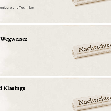
ngenieure und Techniker
 Wegweiser
d Klasings
e