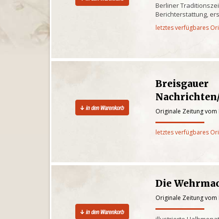
Berliner Traditionsze
Berichterstattung, ers
letztes verfügbares Or
Breisgauer
Nachrichte
Originale Zeitung vom
letztes verfügbares Or
Die Wehrma
Originale Zeitung vom
illustrierte Halbmona