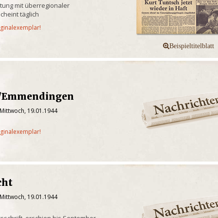
itung mit überregionaler
cheint täglich
iginalexemplar!
n/Emmendingen
 Mittwoch, 19.01.1944
iginalexemplar!
cht
 Mittwoch, 19.01.1944
tsschrift, erschien bis September