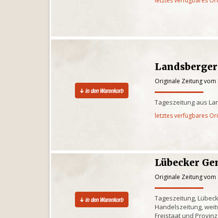
letztes verfügbares Or
Landsberger
Originale Zeitung vom
Tageszeitung aus La
letztes verfügbares Or
Lübecker Ge
Originale Zeitung vom
Tageszeitung, Lübec
Handelszeitung, weitv
Freistaat und Provinz