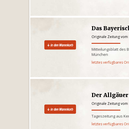
Das Bayeris
Originale Zeitung vom 
Mitteilungsblatt des
München
letztes verfügbares Or
Der Allgäuer
Originale Zeitung vom 
Tageszeitung aus Kem
letztes verfügbares Or