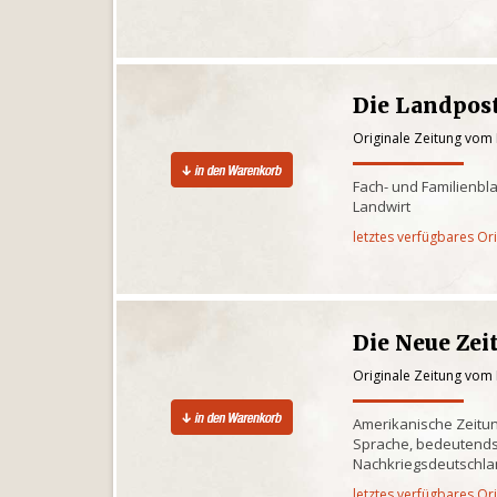
Die Landpos
Originale Zeitung vom 
Fach- und Familienbl
Landwirt
letztes verfügbares Or
Die Neue Zei
Originale Zeitung vom 
Amerikanische Zeitun
Sprache, bedeutends
Nachkriegsdeutschlan
letztes verfügbares Or