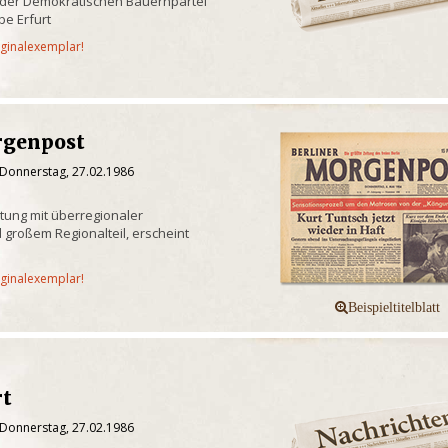
 der Demokratischen Bauernpartei
e Erfurt
iginalexemplar!
rgenpost
 Donnerstag, 27.02.1986
itung mit überregionaler
 großem Regionalteil, erscheint
iginalexemplar!
rt
 Donnerstag, 27.02.1986