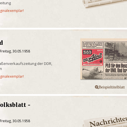
eitung
iginalexemplar!
nd
Freitag, 30.05.1958
raßenverkaufszeitung der DDR,
in
iginalexemplar!
olksblatt -
d
Freitag, 30.05.1958